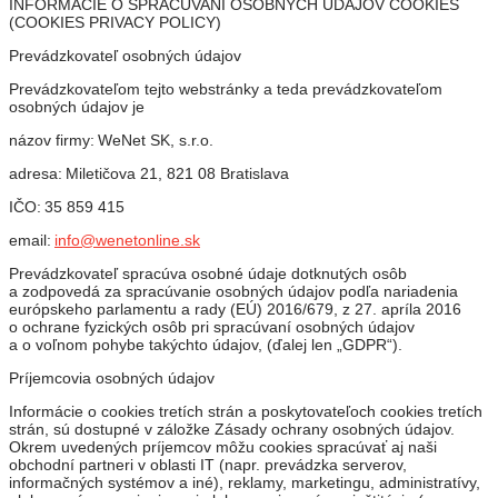
INFORMÁCIE O SPRACÚVANÍ OSOBNÝCH ÚDAJOV COOKIES
(COOKIES PRIVACY POLICY)
Prevádzkovateľ osobných údajov
Prevádzkovateľom tejto webstránky a teda prevádzkovateľom
osobných údajov je
názov firmy: WeNet SK, s.r.o.
adresa: Miletičova 21, 821 08 Bratislava
IČO:
35 859 415
email:
info@wenetonline.sk
Prevádzkovateľ spracúva osobné údaje dotknutých osôb
a zodpovedá za spracúvanie osobných údajov podľa nariadenia
európskeho parlamentu a rady (EÚ) 2016/679, z 27. apríla 2016
o ochrane fyzických osôb pri spracúvaní osobných údajov
a o voľnom pohybe takýchto údajov, (ďalej len „GDPR“).
Príjemcovia osobných údajov
Informácie o cookies tretích strán a poskytovateľoch cookies tretích
strán, sú dostupné v záložke Zásady ochrany osobných údajov.
Okrem uvedených príjemcov môžu cookies spracúvať aj naši
obchodní partneri v oblasti IT (napr. prevádzka serverov,
informačných systémov a iné), reklamy, marketingu, administratívy,