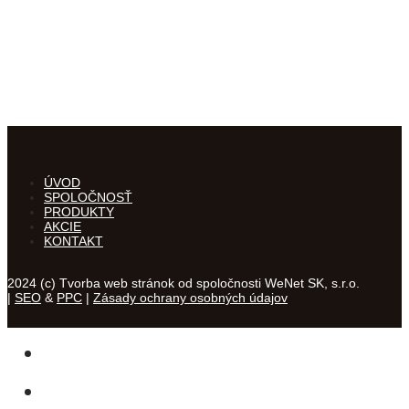
ÚVOD
SPOLOČNOSŤ
PRODUKTY
AKCIE
KONTAKT
2024 (c) Tvorba web stránok od spoločnosti WeNet SK, s.r.o.
|
SEO
&
PPC
|
Zásady ochrany osobných údajov