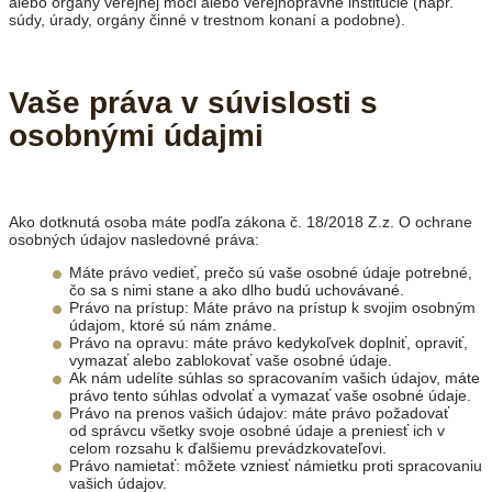
alebo orgány verejnej moci alebo verejnoprávne inštitúcie (napr.
súdy, úrady, orgány činné v trestnom konaní a podobne).
Vaše práva v súvislosti s
osobnými údajmi
Ako dotknutá osoba máte podľa zákona č. 18/2018 Z.z. O ochrane
osobných údajov nasledovné práva:
Máte právo vedieť, prečo sú vaše osobné údaje potrebné,
čo sa s nimi stane a ako dlho budú uchovávané.
Právo na prístup: Máte právo na prístup k svojim osobným
údajom, ktoré sú nám známe.
Právo na opravu: máte právo kedykoľvek doplniť, opraviť,
vymazať alebo zablokovať vaše osobné údaje.
Ak nám udelíte súhlas so spracovaním vašich údajov, máte
právo tento súhlas odvolať a vymazať vaše osobné údaje.
Právo na prenos vašich údajov: máte právo požadovať
od správcu všetky svoje osobné údaje a preniesť ich v
celom rozsahu k ďalšiemu prevádzkovateľovi.
Právo namietať: môžete vzniesť námietku proti spracovaniu
vašich údajov.