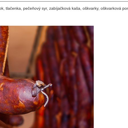
lalok, tlačenka, pečeňový syr, zabíjačková kaša, oškvarky, oškvarková 