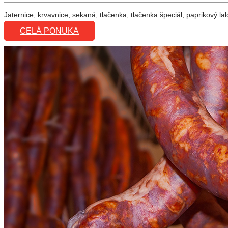
Jaternice, krvavnice, sekaná, tlačenka, tlačenka špeciál, paprikový 
CELÁ PONUKA