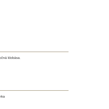
očná klobása.
ínka