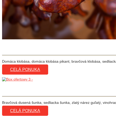
Domáca klobása, domáca klobása pikant, bravčová klobása, sedliacka
CELÁ PONUKA
Bravčová dusená šunka, sedliacka šunka, zlatý nárez guľatý, vinohr
CELÁ PONUKA