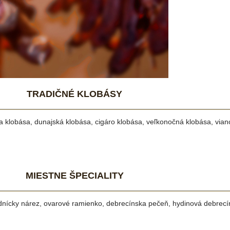
TRADIČNÉ KLOBÁSY
 klobása, dunajská klobása, cigáro klobása, veľkonočná klobása, vian
MIESTNE ŠPECIALITY
adnícky nárez, ovarové ramienko, debrecínska pečeň, hydinová debrec