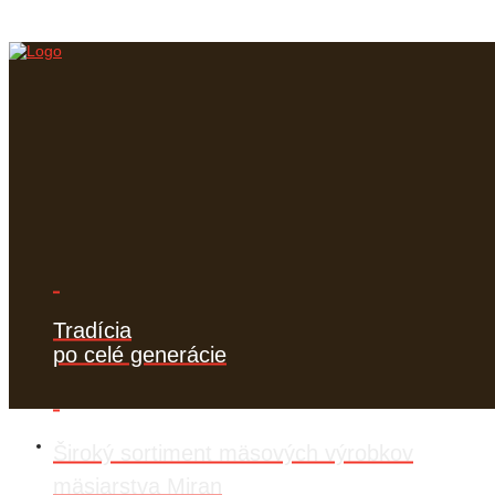
Tradícia
po celé generácie
Široký sortiment mäsových výrobkov
mäsiarstva Miran